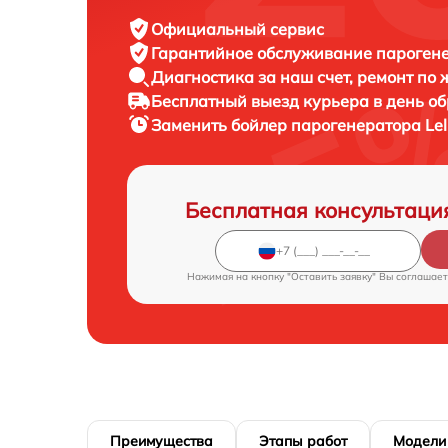
Официальный сервис
Гарантийное обслуживание
парогенер
Диагностика за наш счет,
ремонт по
Бесплатный выезд курьера
в день о
Заменить бойлер парогенератора
Le
Бесплатная консультаци
Нажимая на кнопку "Оставить заявку" Вы соглашает
Преимущества
Этапы работ
Модели