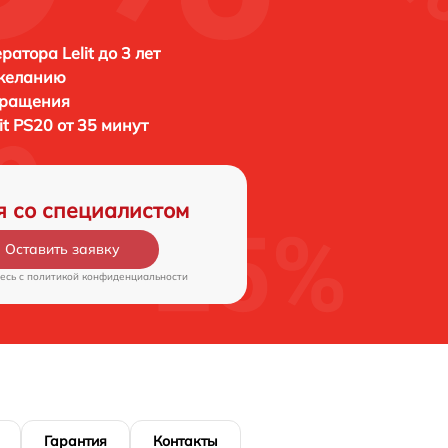
атора Lelit до 3 лет
 желанию
бращения
lit PS20 от 35 минут
я со специалистом
Оставить заявку
есь c
политикой конфиденциальности
Гарантия
Контакты