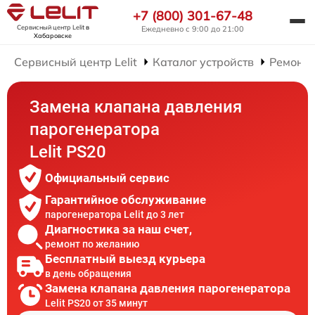
+7 (800) 301-67-48
Сервисный центр Lelit
в
Ежедневно с 9:00 до 21:00
Хабаровске
Сервисный центр Lelit
Каталог устройств
Ремонт 
Замена клапана давления
парогенератора
Lelit PS20
Официальный сервис
Гарантийное обслуживание
парогенератора Lelit до 3 лет
Диагностика за наш счет,
ремонт по желанию
Бесплатный выезд курьера
в день обращения
Замена клапана давления парогенератора
Lelit PS20 от 35 минут