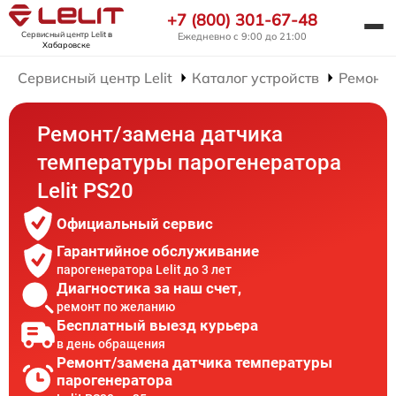
+7 (800) 301-67-48
Сервисный центр Lelit
в
Ежедневно с 9:00 до 21:00
Хабаровске
Сервисный центр Lelit
Каталог устройств
Ремонт 
Ремонт/замена датчика
температуры парогенератора
Lelit PS20
Официальный сервис
Гарантийное обслуживание
парогенератора Lelit до 3 лет
Диагностика за наш счет,
ремонт по желанию
Бесплатный выезд курьера
в день обращения
Ремонт/замена датчика температуры
парогенератора