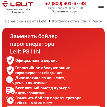
+7 (800) 301-67-48
Ежедневно с 9:00 до 21:00
Сервисный центр Lelit
в
Позвонить
мне утром
Хабаровске
Сервисный центр Lelit
Каталог устройств
Ремонт 
Заменить бойлер
парогенератора
Lelit PS11N
Официальный сервис
Гарантийное обслуживание
парогенератора Lelit до 3 лет
Диагностика за наш счет,
ремонт по желанию
Бесплатный выезд курьера
в день обращения
Заменить бойлер парогенератора
Lelit PS11N от 35 минут