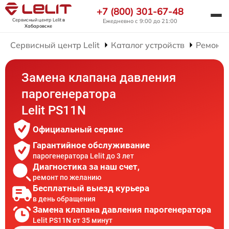
+7 (800) 301-67-48
Сервисный центр Lelit
в
Ежедневно с 9:00 до 21:00
Хабаровске
Сервисный центр Lelit
Каталог устройств
Ремонт 
Замена клапана давления
парогенератора
Lelit PS11N
Официальный сервис
Гарантийное обслуживание
парогенератора Lelit до 3 лет
Диагностика за наш счет,
ремонт по желанию
Бесплатный выезд курьера
в день обращения
Замена клапана давления парогенератора
Lelit PS11N от 35 минут