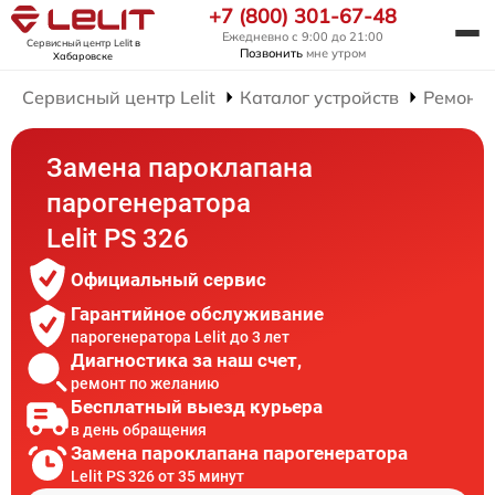
+7 (800) 301-67-48
Ежедневно с 9:00 до 21:00
Сервисный центр Lelit
в
Позвонить
мне утром
Хабаровске
Сервисный центр Lelit
Каталог устройств
Ремонт 
Замена пароклапана
парогенератора
Lelit PS 326
Официальный сервис
Гарантийное обслуживание
парогенератора Lelit до 3 лет
Диагностика за наш счет,
ремонт по желанию
Бесплатный выезд курьера
в день обращения
Замена пароклапана парогенератора
Lelit PS 326 от 35 минут