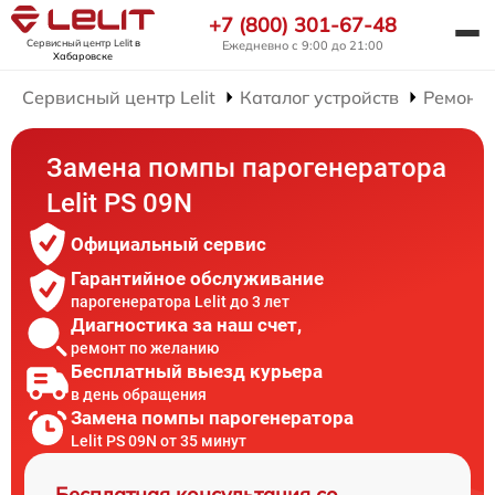
+7 (800) 301-67-48
Сервисный центр Lelit
в
Ежедневно с 9:00 до 21:00
Хабаровске
Сервисный центр Lelit
Каталог устройств
Ремонт 
Замена помпы парогенератора
Lelit PS 09N
Официальный сервис
Гарантийное обслуживание
парогенератора Lelit до 3 лет
Диагностика за наш счет,
ремонт по желанию
Бесплатный выезд курьера
в день обращения
Замена помпы парогенератора
Lelit PS 09N от 35 минут
Бесплатная консультация со