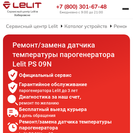
+7 (800) 301-67-48
Сервисный центр Lelit
в
Ежедневно с 9:00 до 21:00
Хабаровске
Сервисный центр Lelit
Каталог устройств
Ремонт 
Ремонт/замена датчика
температуры парогенератора
Lelit PS 09N
Официальный сервис
Гарантийное обслуживание
парогенератора Lelit до 3 лет
Диагностика за наш счет,
ремонт по желанию
Бесплатный выезд курьера
в день обращения
Ремонт/замена датчика температуры
парогенератора