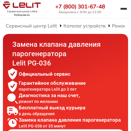
+7 (800) 301-67-48
Сервисный центр Lelit
в
Ежедневно с 9:00 до 21:00
Хабаровске
Сервисный центр Lelit
Каталог устройств
Ремонт 
Замена клапана давления
парогенератора
Lelit PG-036
Официальный сервис
Гарантийное обслуживание
парогенератора Lelit до 3 лет
Диагностика за наш счет,
ремонт по желанию
Бесплатный выезд курьера
в день обращения
Замена клапана давления парогенератора
Lelit PG-036 от 35 минут