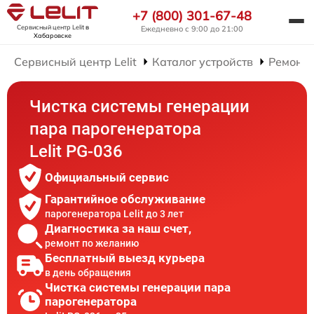
+7 (800) 301-67-48
Сервисный центр Lelit
в
Ежедневно с 9:00 до 21:00
Хабаровске
Сервисный центр Lelit
Каталог устройств
Ремонт 
Чистка системы генерации
пара парогенератора
Lelit PG-036
Официальный сервис
Гарантийное обслуживание
парогенератора Lelit до 3 лет
Диагностика за наш счет,
ремонт по желанию
Бесплатный выезд курьера
в день обращения
Чистка системы генерации пара
парогенератора