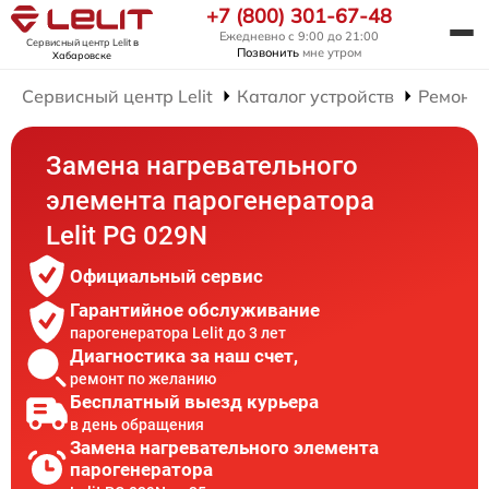
+7 (800) 301-67-48
Ежедневно с 9:00 до 21:00
Сервисный центр Lelit
в
Позвонить
мне утром
Хабаровске
Сервисный центр Lelit
Каталог устройств
Ремонт 
Замена нагревательного
элемента парогенератора
Lelit PG 029N
Официальный сервис
Гарантийное обслуживание
парогенератора Lelit до 3 лет
Диагностика за наш счет,
ремонт по желанию
Бесплатный выезд курьера
в день обращения
Замена нагревательного элемента
парогенератора