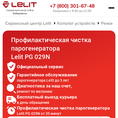
+7 (800) 301-67-48
Сервисный центр Lelit
в
Ежедневно с 9:00 до 21:00
Хабаровске
Сервисный центр Lelit
Каталог устройств
Ремонт 
Профилактическая чистка
парогенератора
Lelit PG 029N
Официальный сервис
Гарантийное обслуживание
парогенератора Lelit до 3 лет
Диагностика за наш счет,
ремонт по желанию
Бесплатный выезд курьера
в день обращения
Профилактическая чистка парогенератора
Lelit PG 029N от 35 минут