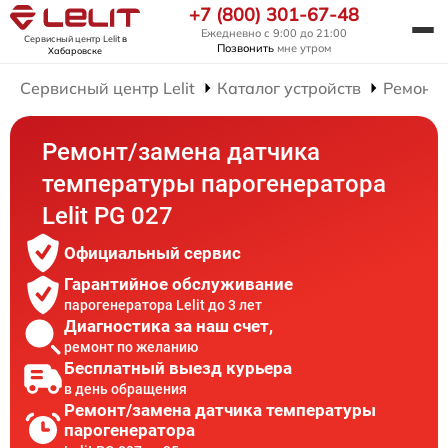
+7 (800) 301-67-48
Ежедневно с 9:00 до 21:00
Сервисный центр Lelit
в
Позвонить
мне утром
Хабаровске
Сервисный центр Lelit
Каталог устройств
Ремонт 
Ремонт/замена датчика
температуры парогенератора
Lelit PG 027
Официальный сервис
Гарантийное обслуживание
парогенератора Lelit до 3 лет
Диагностика за наш счет,
ремонт по желанию
Бесплатный выезд курьера
в день обращения
Ремонт/замена датчика температуры
парогенератора