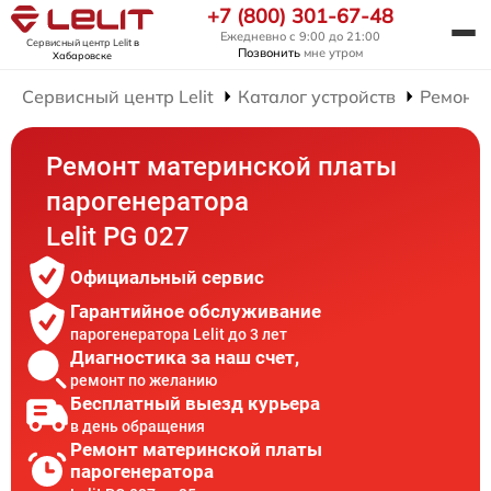
+7 (800) 301-67-48
Ежедневно с 9:00 до 21:00
Сервисный центр Lelit
в
Позвонить
мне утром
Хабаровске
Сервисный центр Lelit
Каталог устройств
Ремонт 
Ремонт материнской платы
парогенератора
Lelit PG 027
Официальный сервис
Гарантийное обслуживание
парогенератора Lelit до 3 лет
Диагностика за наш счет,
ремонт по желанию
Бесплатный выезд курьера
в день обращения
Ремонт материнской платы
парогенератора