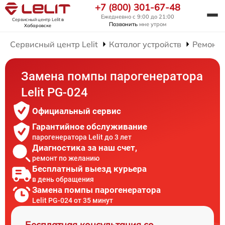
+7 (800) 301-67-48
Ежедневно с 9:00 до 21:00
Сервисный центр Lelit
в
Позвонить
мне утром
Хабаровске
Сервисный центр Lelit
Каталог устройств
Ремонт 
Замена помпы парогенератора
Lelit PG-024
Официальный сервис
Гарантийное обслуживание
парогенератора Lelit до 3 лет
Диагностика за наш счет,
ремонт по желанию
Бесплатный выезд курьера
в день обращения
Замена помпы парогенератора
Lelit PG-024 от 35 минут
Бесплатная консультация со