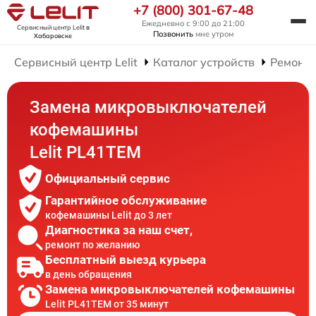
+7 (800) 301-67-48
Ежедневно с 9:00 до 21:00
Сервисный центр Lelit
в
Позвонить
мне утром
Хабаровске
Сервисный центр Lelit
Каталог устройств
Ремонт
Замена микровыключателей
кофемашины
Lelit PL41TEM
Официальный сервис
Гарантийное обслуживание
кофемашины Lelit до 3 лет
Диагностика за наш счет,
ремонт по желанию
Бесплатный выезд курьера
в день обращения
Замена микровыключателей кофемашины
Lelit PL41TEM от 35 минут